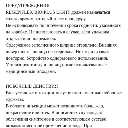
ПРЕДУПРЕЖДЕНИЯ
REGENFLEX BIO-PLUS LIGHT должен назначаться
только врачом, который знает процедуру.
Не использовать по истечении срока годности, указанного
на коробке. Не использовать в случае, если упаковка
открыта или повреждена.
Содержимое заполненного шприца стерильно. Внешняя
поверхность шприца не стерильна. Не стерилизовать
повторно. Устройство одноразового использования.
Утилизируют иглу и шприц после использования с
медицинскими отходами.
+7 495 795 92 28
ПОБОЧНЫЕ ДЕЙСТВИЯ
Внесуставные инъекции могут вызвать местные побочные
+7 495 795 97 07
эффекты.
shop@regenflex.net
В области инъекции может возникнуть боль, жар,
покраснение или отек. В описанных случаях для
облегчения симптомов в соответствующем суставе
ПРАВОВАЯ ИНФОРМАЦИЯ
возможно местное применение холода. При